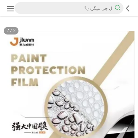
2
/
2