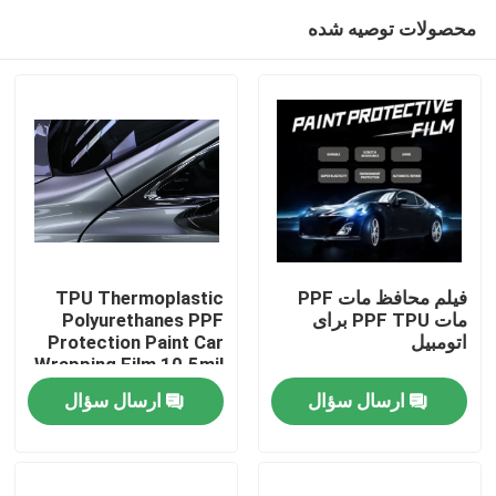
محصولات توصیه شده
فیلم محافظ مات PPF
TPU Thermoplastic
مات PPF TPU برای
Polyurethanes PPF
اتومبیل
Protection Paint Car
خانه
Wrapping Film 10.5mil
ارسال سؤال
ارسال سؤال
محصولات
دربارهی ما