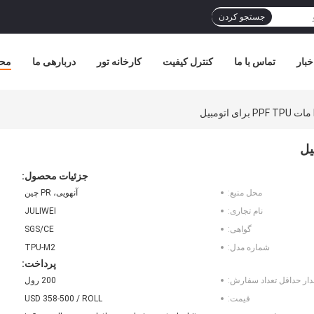
جستجو کردن
خبار
تماس با ما
کنترل کیفیت
کارخانه تور
دربارهی ما
مح
جزئیات محصول:
محل منبع:
آنهویی، PR چین
نام تجاری:
JULIWEI
گواهی:
SGS/CE
شماره مدل:
TPU-M2
پرداخت:
دار حداقل تعداد سفارش:
200 رول
قیمت:
USD 358-500 / ROLL