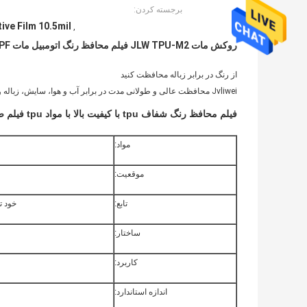
برجسته کردن:
ve Film 10.5mil
,
روکش مات JLW TPU-M2 فیلم محافظ رنگ اتومبیل مات PPF فیلم محافظ رنگ اتومبیل TPU 7.5 میلی متری فیلم محافظ رنگ اتومبیل
از رنگ در برابر زباله محافظت کنید
Jvliwei محافظت عالی و طولانی مدت در برابر آب و هوا، سایش، زباله و موارد دیگر را فراهم می کند.
فیلم محافظ رنگ شفاف tpu با کیفیت بالا با مواد tpu فیلم ضد خش خودرو ppf
مواد:
موقعیت:
تابع:
خود ترمیمی، بلو
ساختار:
کاربرد:
اندازه استاندارد: