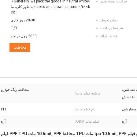
جزئیات بسته بندی:
<i>Generally, we pack the goods in neutral white
boxes and brown cartons.</i> <b>به طور کلی، ما
کالا
زمان تحویل:
20-30 روز کاری
شرایط پرداخت:
T/T
قابلیت ارائه:
2000 رول در ماه
مخاطب
، ضد شن،
محافظ رنگ خودرو
برنامه فیلم مات:
ضد خش
ی سفارشی
نام فیلم مات:
PPF
آره
فیلم مات ODM:
آره
ppf محافظ رنگ بدنه خودرو فیلم tpu 10.5mil, PPF مات TPU محافظ 10.5mil, PPF مات PPF TPU فیلم