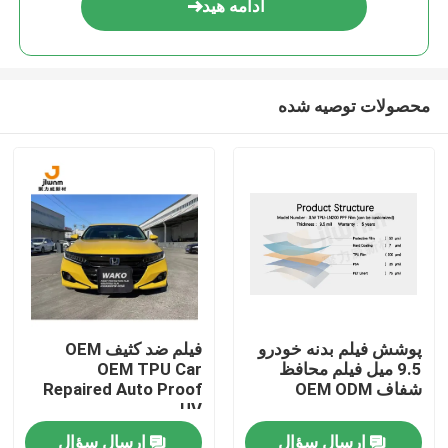
ادامه هید
محصولات توصیه شده
خانه
پوشش فیلم بدنه خودرو
فیلم ضد کثیف OEM
9.5 میل فیلم محافظ
OEM TPU Car
محصولات
شفاف OEM ODM
Repaired Auto Proof
UV
ارسال سؤال
ارسال سؤال
دربارهی ما