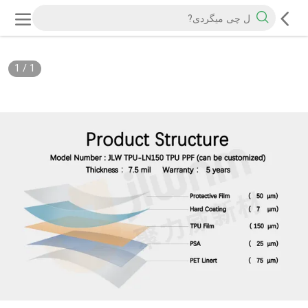
1
/
1