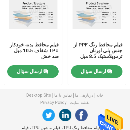
فیلم ماشین TPU
فیلم محافظ رنگ TPU
فیلم محافظ رنگ PPF از
فیلم محافظ بدنه خودکار
جنس پلی اورتان
TPU شفاف 10.5 میل
فیلم رنگی پنجره
ترموپلاستیک 8.5 میل
ضد خش
فیلم پنجره نشکن
ارسال سؤال
ارسال سؤال
فیلم محافظ PPF
خانه
دربارهی ما
تماس با ما
Desktop Site
نقشه سایت
Privacy Policy
رول فیلم PPF
روکش ماشین PPF
چین فیلم محافظ رنگ TPU، فیلم ماشین TPU، فیلم