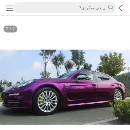
2
/
2