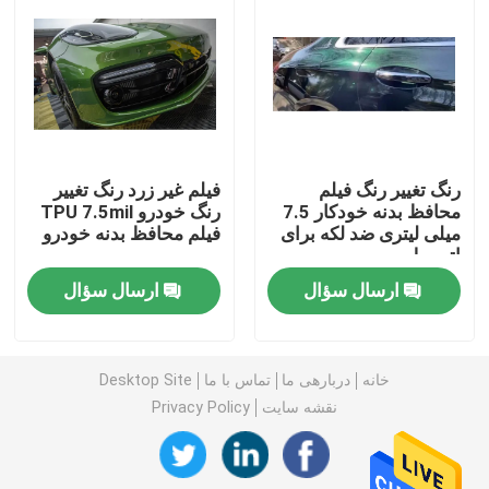
فیلم ماشین TPU
فیلم محافظ رنگ TPU
رنگ تغییر رنگ فیلم
فیلم غیر زرد رنگ تغییر
فیلم رنگی پنجره
محافظ بدنه خودکار 7.5
رنگ خودرو TPU 7.5mil
میلی لیتری ضد لکه برای
فیلم محافظ بدنه خودرو
اتومبیل
فیلم پنجره نشکن
ارسال سؤال
ارسال سؤال
فیلم محافظ PPF
خانه
دربارهی ما
تماس با ما
Desktop Site
رول فیلم PPF
نقشه سایت
Privacy Policy
روکش ماشین PPF