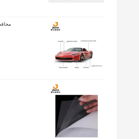
محافظ ضد خش tection