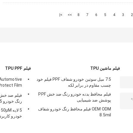
>|
>>
8
7
6
5
4
3
2
فیلم ماشین TPU
فیلم TPU PPF
7.5 میل سوتین خودرو شفاف PPF فیلم خود
Automotive
چسب مقاوم در برابر لکه
Protect Film
OEM ODM
فیلم محافظ بدنه خودرو رنگ ضد خش PPF
پوشش ضد شیمیایی
رنگ خودرو 5 لایه
OEM ODM فیلم محافظ رنگ خودرو شفاف
8.5mil
خودرو کاربرد