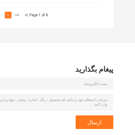
1
<<
|<
Page 1 of 8
پیغام بگذارید