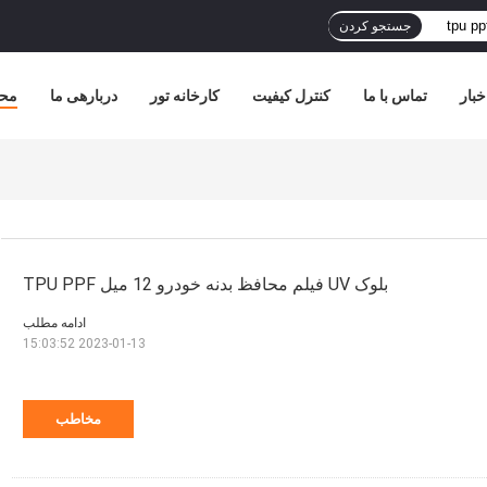
جستجو کردن
خبار
تماس با ما
کنترل کیفیت
کارخانه تور
دربارهی ما
مح
بلوک UV فیلم محافظ بدنه خودرو 12 میل TPU PPF
ادامه مطلب
2023-01-13 15:03:52
مخاطب