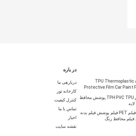
در باره
TPU Thermoplastic 
دربارهی ما
Protective Film Car Paint 
کارخانه تور
فیلم ضد خش TPH PVC TPU پوشش محافظ
کنترل کیفیت
تماس با ما
5 لایه 50μM فیلم PET فیلم پوشش فیلم بدنه
اخبار
 فیلم محافظ رنگ
نقشه سایت