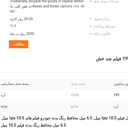
جزئیات بسته بندی:
<i>Generally, we pack the goods in neutral white
boxes and brown cartons.</i> <b>به طور کلی، ما
کالا
زمان تحویل:
20-30 روز کاری
شرایط پرداخت:
T/T
قابلیت ارائه:
2000 رول در ماه
مخاطب
ون ماشین
بسته بندی:
بسته بندی سفارشی
PPF
ODM:
آره
آره
price:
nice
6.5 میل محافظ رنگ بدنه خودرو فیلم های tpu 10.5 میل
,
,
6.5 میل محافظ رنگ بدنه فیلم 10.5 میل