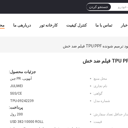
جستجو کردن
خبار
تماس با ما
کنترل کیفیت
کارخانه تور
دربارهی ما
مح
جزئیات محصول:
محل منبع:
آنهویی، PR چین
نام تجاری:
JULIWEI
گواهی:
SGS/CE
شماره مدل:
TPU-09242239
پرداخت:
دار حداقل تعداد سفارش:
200 رول
قیمت:
USD 382-10000 ROLL