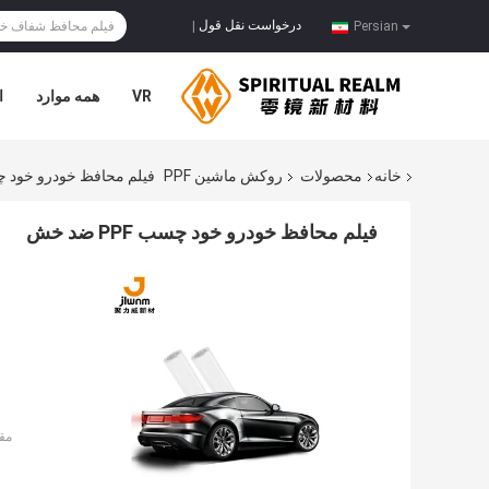
درخواست نقل قول
|
Persian
VR
همه موارد
ا
خانه
محصولات
روکش ماشین PPF
فیلم محافظ خودرو خود چسب PPF
فیلم محافظ خودرو خود چسب PPF ضد خش
مق