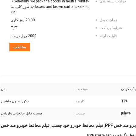
جزئیات بسته بندی:
<i>Generally, we pack the goods in neutral white
boxes and brown cartons.</i> <b>به طور کلی، ما
کالا
زمان تحویل:
20-30 روز کاری
شرایط پرداخت:
T/T
قابلیت ارائه:
2000 رول در ماه
مخاطب
پاک کردن
موقعیت:
بدن
TPU
کاربرد:
دکوراسیون ماشین
juliwei
چسب:
چسب قابل جابجایی وارداتی
و ضد خش PPF
فیلم محافظ خودرو خود چسب
فیلم محافظ خودرو ضد خش
,
,