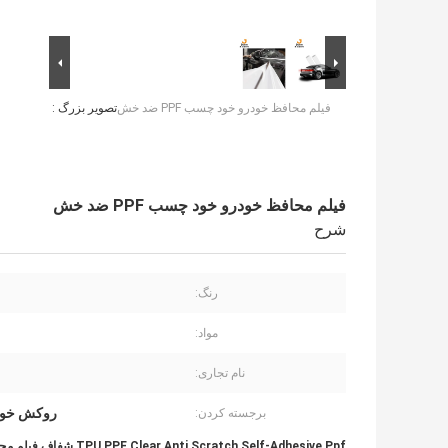
فیلم محافظ خودرو خود چسب PPF ضد خش
تصویر بزرگ :
فیلم محافظ خودرو خود چسب PPF ضد خش
شرح
رنگ:
مواد:
نام تجاری:
روکش خودر
برجسته کردن:
TPU PPF Clear Anti Scratch Self-Adhesive Ppf شفاف فیلم محافظ رنگ خودرو PPF Car Wrap