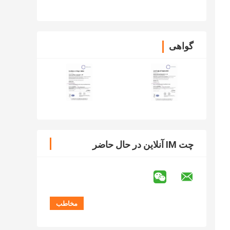
رنگ خودرو
گواهی
چت IM آنلاین در حال حاضر