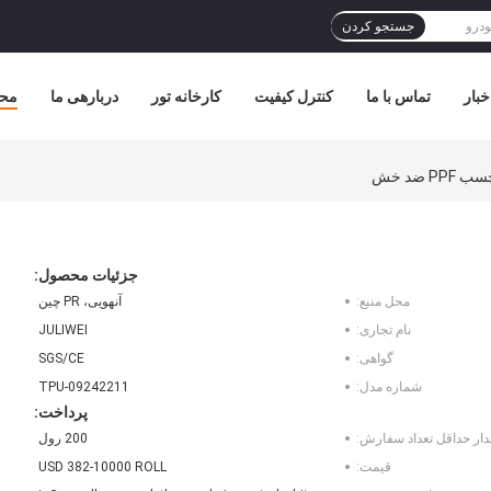
جستجو کردن
خبار
تماس با ما
کنترل کیفیت
کارخانه تور
دربارهی ما
مح
 ضد خش
جزئیات محصول:
محل منبع:
آنهویی، PR چین
نام تجاری:
JULIWEI
گواهی:
SGS/CE
شماره مدل:
TPU-09242211
پرداخت:
دار حداقل تعداد سفارش:
200 رول
قیمت:
USD 382-10000 ROLL